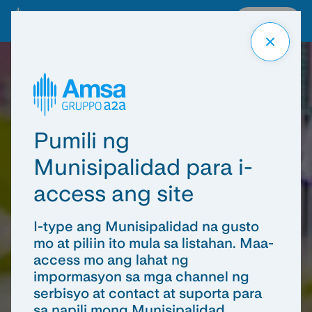
Mga serbisyo
Milano
Skip
Skip
Skip
to
to
to
content
bottom
top
of
of
the
the
page
page
Pumili ng
Munisipalidad para i-
access ang site
I-type ang Munisipalidad na gusto
mo at piliin ito mula sa listahan. Maa-
access mo ang lahat ng
impormasyon sa mga channel ng
serbisyo at contact at suporta para
sa napili mong Munisipalidad.